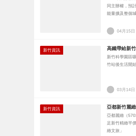
同主辦權，預
能量擴及整個
04月15日
高鐵帶給新竹
新竹資訊
新竹科學園區
竹站後生活開
03月14日
亞都新竹麗緻
新竹資訊
亞都麗緻（57
足新竹精緻平
緻文旅」