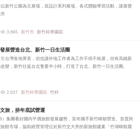
計以新竹公園為主展場，並設計系列展場、各式體驗學習活動，讓展覽
城市
3,865
新竹市
新竹科學園區
發展營造台北、新竹一日生活圈
吸引台灣各地菁英，但也讓外地工作者為工作不得不租屋，但有高鐵新
始改變，新竹往返台北隻要半小時，打造了台北、新竹一日生活圈。
2,837
新竹科學園區
竹科
文旅，拚年底試營運
03）集團看好國內平價旅館發展趨勢，宣布攜手新竹暐順營造、首度跨
價旅館市場，協助經營管理位於新竹交大旁的新旅館建案「竹湖暐順麗