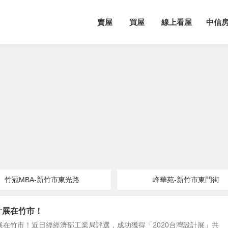
賣屋
買屋
線上看屋
中信
竹冠MBA-新竹市東光路
峰華苑-新竹市東門街
設計展在竹市！
計展在竹市！近日經經濟部工業局評選，成功獲得「2020台灣設計展」共