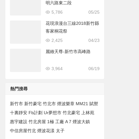
明六路東二段
5,786
05/25
花現浪漫台三線2018新竹縣
客家桐花祭
2,425
04/23
麗緻天尊-新竹市高峰路
3,964
06/19
熱門搜尋
新竹市
新竹豪宅
竹北市
煙波樂章
MM21
賦禦
十裏靜安
Fb計劃
Ur夢想市
竹北豪宅
上林苑
惠宇建設
竹北房屋
1極
工廠
A 7
煙波大鎮
中信房屋竹北
煙波花漾
太子