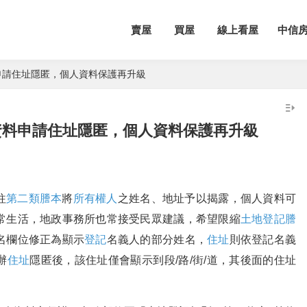
賣屋
買屋
線上看屋
中信
申請住址隱匿，個人資料保護再升級
資料申請住址隱匿，個人資料保護再升級
往
第二類謄本
將
所有權人
之姓名、地址予以揭露，個人資料可
常生活，地政事務所也常接受民眾建議，希望限縮
土地登記謄
名欄位修正為顯示
登記
名義人的部分姓名，
住址
則依登記名義
辦
住址
隱匿後，該住址僅會顯示到段/路/街/道，其後面的住址