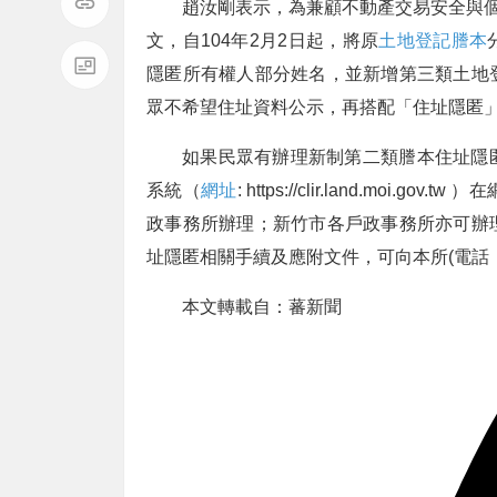
趙汝剛表示，為兼顧不動產交易安全與個
文，自104年2月2日起，將原
土地登記謄本
隱匿所有權人部分姓名，並新增第三類土地
眾不希望住址資料公示，再搭配「住址隱匿
如果民眾有辦理新制第二類謄本住址隱
系統（
網址
: https://clir.land.m
政事務所辦理；新竹市各戶政事務所亦可辦
址隱匿相關手續及應附文件，可向本所(電話：03-
本文轉載自：蕃新聞