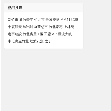
熱門搜尋
新竹市
新竹豪宅
竹北市
煙波樂章
MM21
賦禦
十裏靜安
fb計劃
Ur夢想市
竹北豪宅
上林苑
惠宇建設
竹北房屋
1極
工廠
A 7
煙波大鎮
中信房屋竹北
煙波花漾
太子