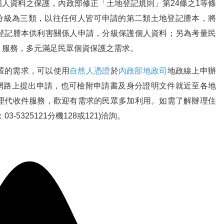
人資料之保護，內政部修正「土地登記規則」第24條之1等條
分級為三類，以往任何人皆可申請的第二類土地登記謄本，將
登記謄本供利害關係人申請，分級保護個人資料；另為考量民
」服務，多元滿足民眾個資保護之需求。
匿的需求，可以使用
自然人憑證
於
內政部地政司
地政線上申辦
oi.gov.tw ）在網路上提出申請，也可檢附申請書及身分證明文件就近至各地
理代收件服務，歡迎有需求的民眾多加利用。如需了解辦理住
5325121分機128或121)洽詢。